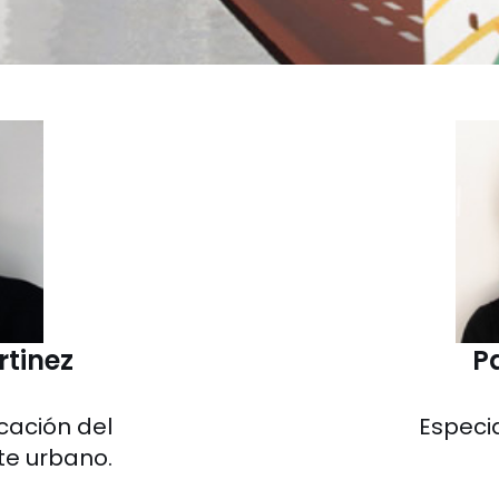
tinez
P
icación del
Especia
te urbano.